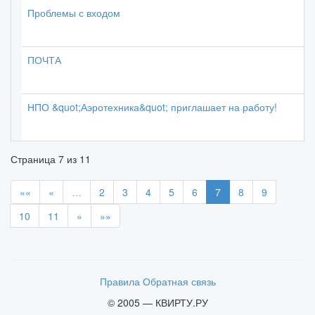
Проблемы с входом
ПОЧТА
НПО &quot;Аэротехника&quot; приглашает на работу!
Страница
7
из
11
««
«
…
2
3
4
5
6
7
8
9
10
11
»
»»
Правила
Обратная связь
© 2005 — КВИРТУ.РУ