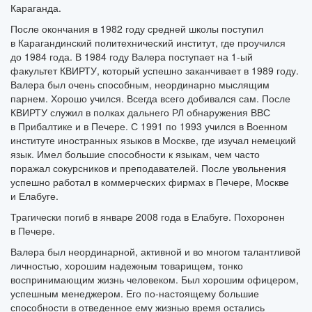
Караганда.
После окончания в 1982 году средней школы поступил
в Карагандинский политехнический институт, где проучился
до 1984 года. В 1984 году Валера поступает на
1-ый
факультет КВИРТУ, который успешно заканчивает в 1989 году.
Валера был очень способным, неординарно мыслящим
парнем. Хорошо учился. Всегда всего добивался сам. После
КВИРТУ служил в полках дальнего РЛ обнаружения ВВС
в Прибалтике и в Печере. С 1991 по 1993 учился в Военном
институте иностранных языков в Москве, где изучал немецкий
язык. Имел большие способности к языкам, чем часто
поражал сокурсников и преподавателей. После увольнения
успешно работал в коммерческих фирмах в Печере, Москве
и Елабуге.
Трагически погиб в январе 2008 года в Елабуге. Похоронен
в Печере.
Валера был неординарной, активной и во многом талантливой
личностью, хорошим надежным товарищем, тонко
воспринимающим жизнь человеком. Был хорошим офицером,
успешным менеджером. Его по-настоящему большие
способности в отведенное ему жизнью время остались