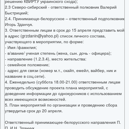
решению КВИРТУ украинского схода);
2.3 Северо-сибирский - ответственный полковник Валерий
Быстрицкий;
2.4. Принимающе-белорусское – ответственный подполковник
Игорь Зданчук.
3. Ответственным лицам в срок до 15 апреля представить мой
в адрес (grzdanin@yahoo.pl) список личного состава,
участвующего в мероприятии, по форме:
- Имя /фамилия;
- в/звание/ ученая степень (жена, сын. дочь - офицера);
- направление (1.2.3.4), место жительства:
- семейное положение;
- адрес для связи (номер м.т., скайп, емейл, вайбер, ник и
название в соц.сети).
4. Еженедельно (суббота 18.00-21.00) ответственным лицам
проводить обсуждение проекта плана мероприятий, с
доведение информации до однокурсников с использованием
всех имеющихся возможностей.
5. План мероприятий по организации и проведению сбора
утвердитьв срок до 20 апреля.
Ответственный принимающее-белорусского направления П.
П. И.Н. Зданчук