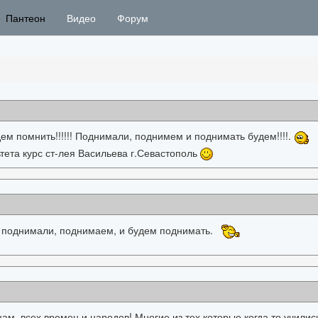
Пантеон
Видео
Форум
м помнить!!!!!! Поднимали, поднимем и поднимать будем!!!!.
тета курс ст-лея Васильева г.Севастополь
 поднимали, поднимаем, и будем поднимать.
ам, всех времен и народов! Многие из тех которые когда то училис