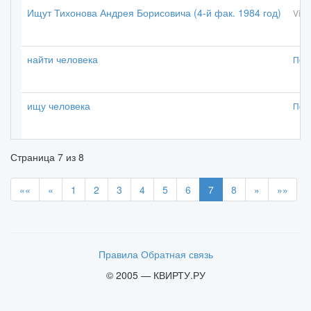
Ищут Тихонова Андрея Борисовича (4-й фак. 1984 год)
Vital
найти человека
Поп
ищу человека
Поп
Страница
7
из
8
««
«
1
2
3
4
5
6
7
8
»
»»
Правила
Обратная связь
© 2005 — КВИРТУ.РУ