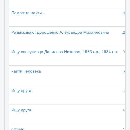
Помогите найти...
Лос
Разыскиваю: Дорошенко Александра Михайловича
Дол
Ищу сослуживца Данилова Николая, 1963 г.р., 1984 г.в.
Гиза
найти человека
Ген
Ищу друга
лав
Ищу друга
Анд
otzovis
Anit