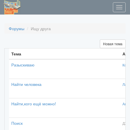
Форумы
Ищу друга
Новая тема
Тема
Ав
Разыскиваю
Коз
Найти человека
Лама
Найти,кого ещё можно!
Анд
Поиск
ДЖ