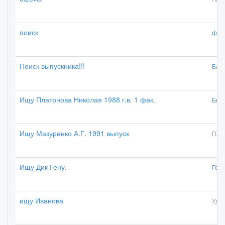
поиск
фоф
Поиск выпускника!!!
Бак
Ищу Платонова Николая 1988 г.в. 1 фак.
Боя
Ищу Мазуренко А.Г. 1991 выпуск
Пан
Ищу Дик Гену.
Горб
ищу Иванова
Удал