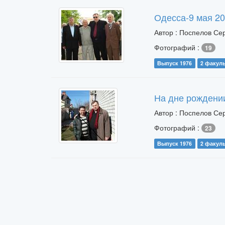
Одесса-9 мая 20
Автор : Поспелов Се
Фотографий :
19
Выпуск 1976
2 факуль
На дне рождении
Автор : Поспелов Се
Фотографий :
23
Выпуск 1976
2 факуль