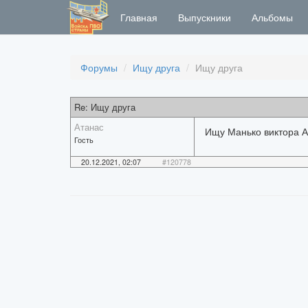
Главная
Выпускники
Альбомы
Форумы
Ищу друга
Ищу друга
Re: Ищу друга
Атанас
Ищу Манько виктора А
Гость
20.12.2021, 02:07
#120778