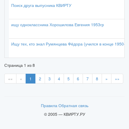
Поиск друга выпусника КВИРТУ
ищу одноклассника Хорошилова Евгения 1953гр
Ищу тех, кто знал Румянцева Фёдора (учился в конце 1950-х)
Страница
1
из
8
««
«
1
2
3
4
5
6
7
8
»
»»
Правила
Обратная связь
© 2005 — КВИРТУ.РУ