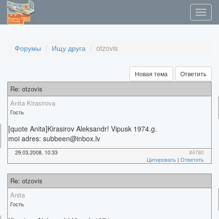
Форумы
Ищу друга
otzovis
Новая тема
Ответить
Re: otzovis
Anita Kirasirova
Гость
[quote Anita]Kirasirov Aleksandr! Vipusk 1974.g.
moi adres: subbeen@inbox.lv
29.03.2008, 10:33
#4780
Цитировать
|
Ответить
Re: otzovis
Anita
Гость