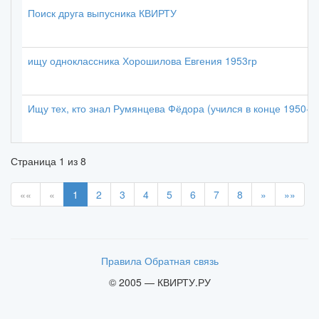
Поиск друга выпусника КВИРТУ
ищу одноклассника Хорошилова Евгения 1953гр
Ищу тех, кто знал Румянцева Фёдора (учился в конце 1950-х)
Страница
1
из
8
««
«
1
2
3
4
5
6
7
8
»
»»
Правила
Обратная связь
© 2005 — КВИРТУ.РУ