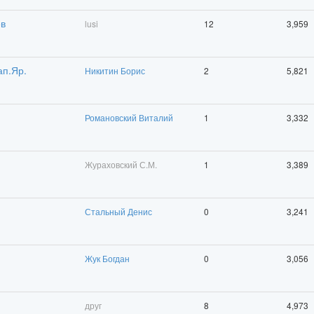
ев
lusi
12
3,959
ап.Яр.
Никитин Борис
2
5,821
Романовский Виталий
1
3,332
Жураховский С.М.
1
3,389
Стальный Денис
0
3,241
Жук Богдан
0
3,056
друг
8
4,973