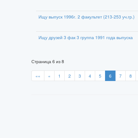
Ищу выпуск 1996г. 2 факультет (213-253 уч.гр.)
Ищу друзей 3 фак 3 группа 1991 года выпуска
Страница
6
из
8
««
«
1
2
3
4
5
6
7
8