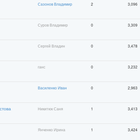
Сазонов Владимир
2
3,096
Суров Владимир
0
3,309
Сергей Владин
0
3,478
ганс
0
3,232
Василенко Иван
0
2,963
стова
Никитюк Саня
1
3,413
Янченко Ирина
1
3,424