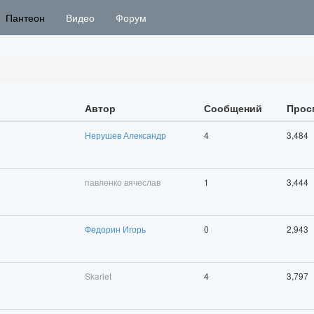
Пантеон
Видео
Форум
Автор
Сообщений
Прос
Нерушев Александр
4
3,484
павленко вячеслав
1
3,444
Федорин Игорь
0
2,943
Skarlet
4
3,797